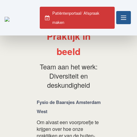
Patiëntenportaal/ Afspraak
/
Over ons
/
Praktijk in beeld
maken
Praktijk in
beeld
Team aan het werk:
Diversiteit en
deskundigheid
Fysio de Baarsjes Amsterdam
West
Om alvast een voorproefje te
krijgen over hoe onze
praktijken er van de buiten-