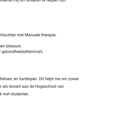
spireerde mij om anderen te helpen hun
erklachten met Manuele therapie.
een blessure.
 gezondheidsdilemma’s.
, fietsen, en hardlopen. Dit helpt me om zowel
 ik als docent aan de Hogeschool van
k met studenten.