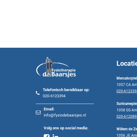
Locati
Mercatorple
1057 CA Am
Telefonisch bereikbaar op:
020-612339
020-6123394
Surinameple
Email:
1058 GS Am
info@fysiodebaarsjes.nl
020-612089
Volg ons op social media:
Willem de Zw
1056 JE Am