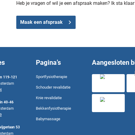
Heb je vragen of wil je een afspraak maken? Ik sta klaar
Maak een afspraak
es
Pagina’s
Aangesloten bi
Sportfysiotherapie
in 119-121
sterdam
Schouder revalidatie
4
Knie revalidatie
in 40-46
Bekkenfysiotherapie
sterdam
9
Babymassage
ijgerlaan 53
sterdam